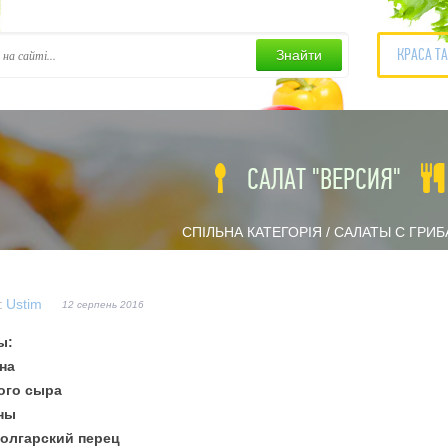
КРАСА Т
Знайти
САЛАТ "ВЕРСИЯ"
:
Ustim
12 серпень 2016
ы:
на
дого сыра
ины
болгарский перец