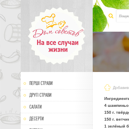
ПЕРШІ СТРАВИ
Добавив
0
1
2
3
4
5
ДРУГІ СТРАВИ
Ингредиент
4 шампиньо
САЛАТИ
150 г. твёр
ДЕСЕРТИ
150 г. ветч
1 зелёный 