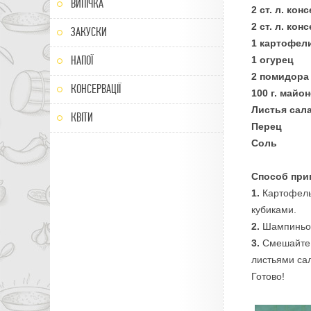
ВИПІЧКА
2 ст. л. ко
2 ст. л. ко
ЗАКУСКИ
1 картофел
НАПОЇ
1 огурец
2 помидора
КОНСЕРВАЦІЇ
100 г. майо
Листья сал
КВІТИ
Перец
Соль
Способ при
1.
Картофель 
кубиками.
2.
Шампиньон
3.
Смешайте 
листьями са
Готово!