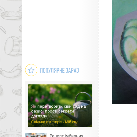
ПОПУЛЯРНЕ ЗАРАЗ
Як перетворити свій сад на
оазис: прості секрети
догляду
Спільна категорія / Мій сад
Рецепт імбирних