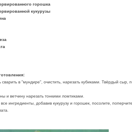
нсервированного горошка
нсервированной кукурузы
ина
неза
ата
готовления:
сварить в "мундире", очистить, нарезать кубиками. Твёрдый сыр, 
ы и ветчину нарезать тонкими ломтиками.
все ингредиенты, добавив кукурузу и горошек, посолите, поперчите
лата.