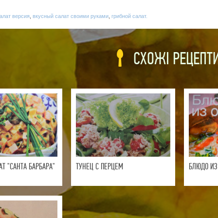
алат версия
,
вкусный салат своими руками
,
грибной салат.
СХОЖІ РЕЦЕПТ
Т "САНТА БАРБАРА"
ТУНЕЦ С ПЕРЦЕМ
БЛЮДО ИЗ