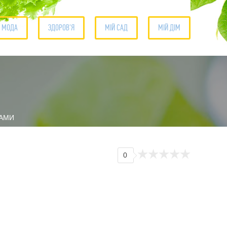
А МОДА
ЗДОРОВ'Я
МІЙ САД
МІЙ ДІМ
0