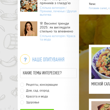
пряників з глазур'ю
Теги:
Спільна категорія /
Готовим салат
,
с
Пряники, печенье / Другая
выпечка
🌸 Весняні тренди
2025: як виглядати
стильно та впевнено
Спільна категорія / Краса
та мода
НАШЕ ОПИТУВАННЯ
КАКИЕ ТЕМЫ ИНТЕРЕСНЕЕ?
МЯСНОЙ САЛА
Рецепты, консервации
Дом, сад. огород
Красота и мода
Здоровье